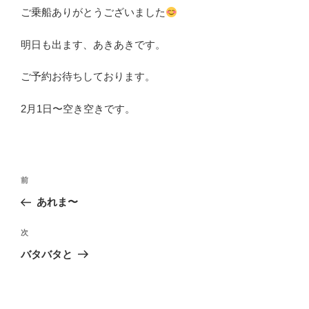
ご乗船ありがとうございました
明日も出ます、あきあきです。
ご予約お待ちしております。
2月1日〜空き空きです。
投
前
前
稿
の
あれま〜
ナ
投
ビ
稿
次
次
ゲ
の
バタバタと
投
ー
稿
シ
ョ