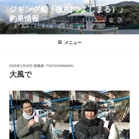
コ
ジギング船「強丸(つよしまる）」
ン
釣果情報
テ
ン
三重・鳥羽 / 大型乗合船・仕立て舟・ジギング・筏
ツ
へ
メニュー
ス
キ
ッ
投
2025年1月30日
投稿者:
TSUYOSHIMARU
プ
稿
大風で
日: