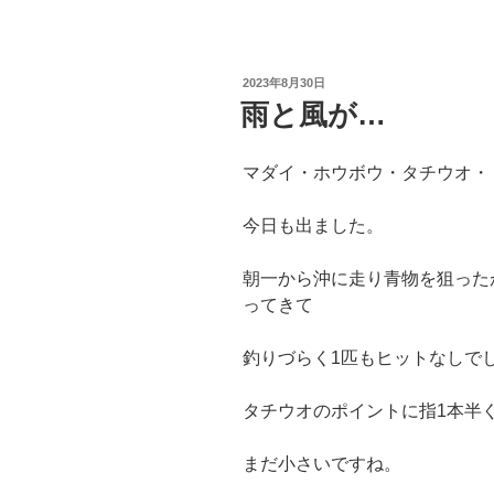
投
2023年8月30日
稿
雨と風が…
日:
マダイ・ホウボウ・タチウオ・
今日も出ました。
朝一から沖に走り青物を狙った
ってきて
釣りづらく1匹もヒットなしで
タチウオのポイントに指1本半
まだ小さいですね。