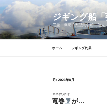
コ
ン
テ
ジギング船「
ン
三重・鳥羽 / 大型乗合船・仕
ツ
へ
ス
キ
ホーム
ジギング釣果
ッ
プ
月:
2023年8月
投
2023年8月31日
稿
竜巻
が…
日: