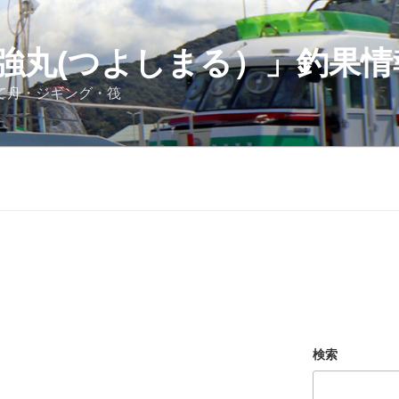
強丸(つよしまる）」釣果情
立て舟・ジギング・筏
検索