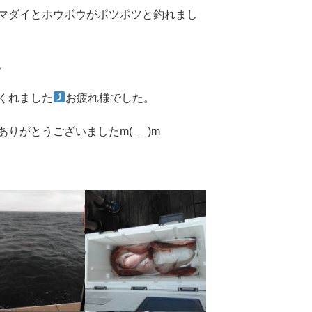
マダイとホウボウがポツポツと釣れまし
。
くれました
お疲れ様でした。
りがとうございましたm(_ _)m