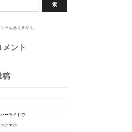
索
メントはありません。
コメント
投稿
と
た
ーパーライトで
ボウにアジ