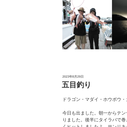
投
2023年8月29日
稿
五目釣り
日:
ドラゴン・マダイ・ホウボウ・
今日も出ました。朝一からテン
りました。後半にタイラバで巻
くヒットしましたよ。サンリキ