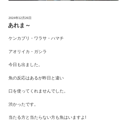
投
2024年12月26日
稿
あれま～
日:
ケンカブリ・ワラサ・ハマチ
アオリイカ・ガシラ
今日も出ました。
魚の反応はあるが昨日と違い
口を使ってくれませんでした。
渋かったです。
当たる方と当たらない方も魚はいますよ!