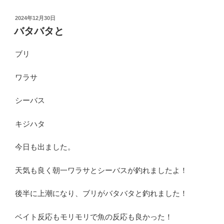
投
2024年12月30日
稿
バタバタと
日:
ブリ
ワラサ
シーバス
キジハタ
今日も出ました。
天気も良く朝一ワラサとシーバスが釣れましたよ！
後半に上潮になり、ブリがバタバタと釣れました！
ベイト反応もモリモリで魚の反応も良かった！