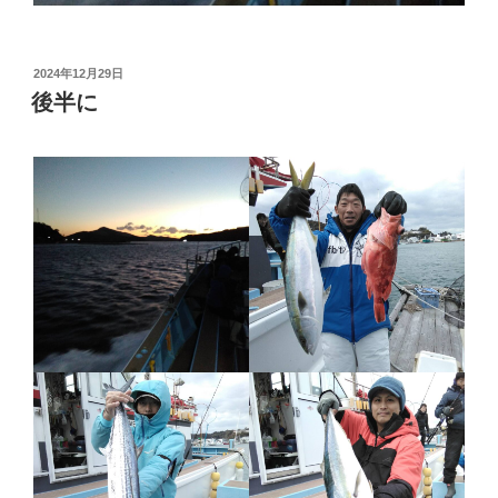
投
2024年12月29日
稿
後半に
日: