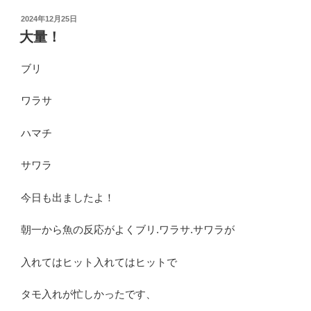
投
2024年12月25日
稿
大量！
日:
ブリ
ワラサ
ハマチ
サワラ
今日も出ましたよ！
朝一から魚の反応がよくブリ.ワラサ.サワラが
入れてはヒット入れてはヒットで
タモ入れが忙しかったです、