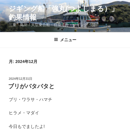
コ
ジギング船「強丸(つよしまる）」
ン
釣果情報
テ
ン
三重・鳥羽 / 大型乗合船・仕立て舟・ジギング・筏
ツ
へ
メニュー
ス
キ
ッ
月:
2024年12月
プ
投
2024年12月31日
稿
ブリがバタバタと
日:
ブリ・ワラサ・ハマチ
ヒラメ・マダイ
今日もでましたよ!