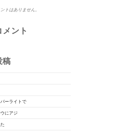
メントはありません。
コメント
投稿
と
た
ーパーライトで
ボウにアジ
れた