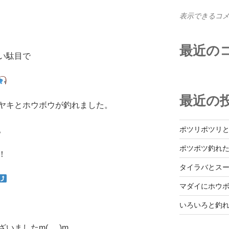
表示できるコ
最近の
い駄目で
最近の
ヤキとホウボウが釣れました。
ポツリポツリ
。
ポツポツ釣れ
！
タイラバとス
マダイにホウ
いろいろと釣
ましたm(_ _)m