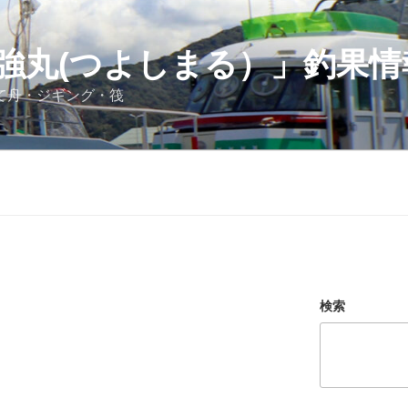
強丸(つよしまる）」釣果情
立て舟・ジギング・筏
検索