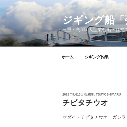
コ
ン
テ
ジギング船「
ン
三重・鳥羽 / 大型乗合船・仕
ツ
へ
ス
キ
ホーム
ジギング釣果
ッ
プ
投
2023年9月13日
投稿者:
TSUYOSHIMARU
稿
チビタチウオ
日:
マダイ・チビタチウオ・ガシラ