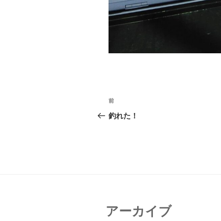
投
前
前
稿
の
釣れた！
投
ナ
稿
ビ
ゲ
ー
シ
アーカイブ