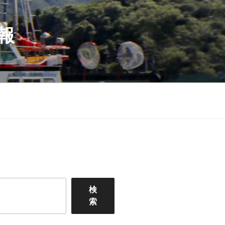
報
検
索