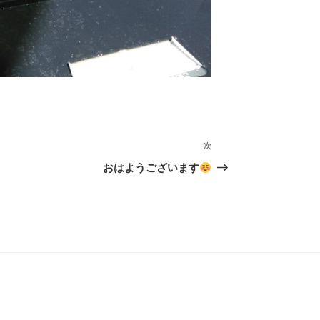
次
次
の
おはようございます
投
稿