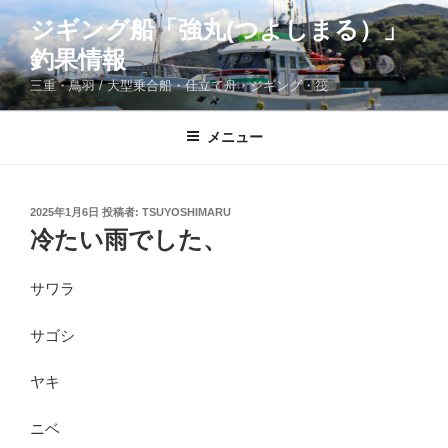
コ
ジギング船「強丸(つよしまる）」
ン
釣果情報
テ
ン
三重・鳥羽 / 大型乗合船・仕立て舟・ジギング・筏
ツ
へ
メニュー
ス
キ
ッ
投
2025年1月6日
投稿者:
TSUYOSHIMARU
プ
稿
冷たい雨でした、
日:
サワラ
サゴシ
ヤキ
ニベ