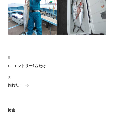
投
前
前
稿
の
エントリー1匹だけ
ナ
投
ビ
稿
次
次
ゲ
の
釣れた！
投
ー
稿
シ
ョ
検索
ン