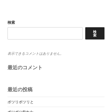
投
ー
稿
シ
ョ
検索
ン
検
索
表示できるコメントはありません。
最近のコメント
最近の投稿
ポツリポツリと
ポツポツ釣れた