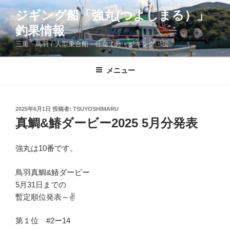
コ
ジギング船「強丸(つよしまる）」
ン
釣果情報
テ
ン
三重・鳥羽 / 大型乗合船・仕立て舟・ジギング・筏
ツ
へ
メニュー
ス
キ
ッ
投
2025年6月1日
投稿者:
TSUYOSHIMARU
プ
稿
真鯛&鰆ダービー2025 5月分発表
日:
強丸は10番です。
鳥羽真鯛&鰆ダービー
5月31日までの
暫定順位発表～✌️
第１位 #2ー14