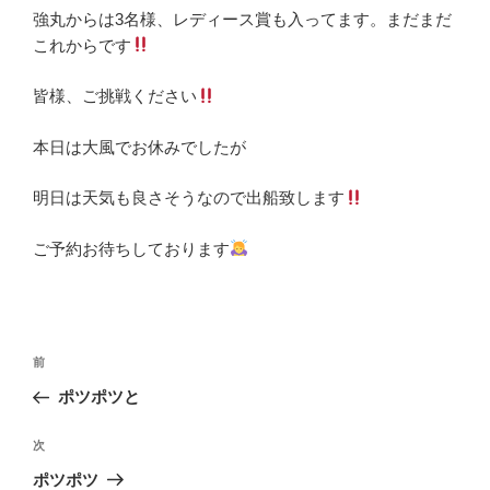
強丸からは3名様、レディース賞も入ってます。まだまだ
これからです
皆様、ご挑戦ください
本日は大風でお休みでしたが
明日は天気も良さそうなので出船致します
ご予約お待ちしております
投
前
前
稿
の
ポツポツと
ナ
投
ビ
稿
次
次
ゲ
の
ポツポツ