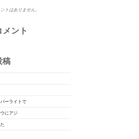
メントはありません。
コメント
投稿
と
た
ーパーライトで
ボウにアジ
れた