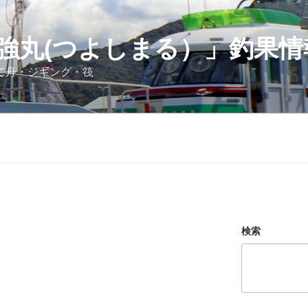
強丸(つよしまる）」釣果情
立て舟・ジギング・筏
検索