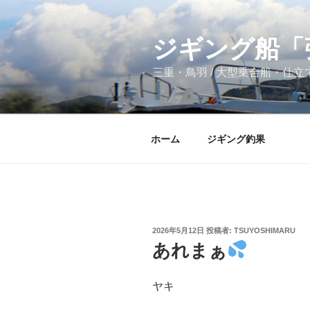
コ
ン
テ
ジギング船「
ン
三重・鳥羽 / 大型乗合船・仕
ツ
へ
ス
キ
ホーム
ジギング釣果
ッ
プ
投
2026年5月12日
投稿者:
TSUYOSHIMARU
稿
あれまぁ
日:
ヤキ