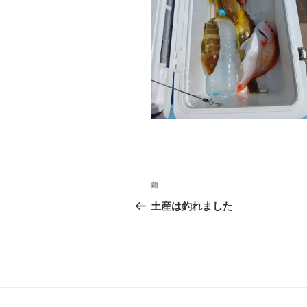
投
前
前
稿
の
土産は釣れました
投
ナ
稿
ビ
ゲ
ー