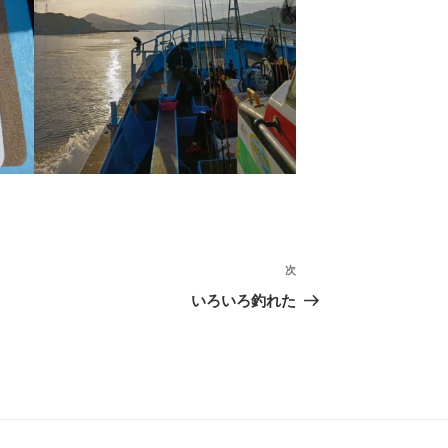
次
次
の
いろいろ釣れた
投
稿