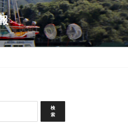
報
検
索