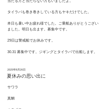
当たる方と当たらない方もいましたよ。
タイラバも巻き巻きしている方もヤキだけでした。
本日も暑い中お疲れ様でした。ご乗船ありがとうござい
ました。明日も出ます。募集中です。
29日は警戒船でお休みです。
30.31 募集中です。ジギングとタイラバで出船します。
投
2025年8月26日
稿
夏休みの思い出に
日:
サワラ
真鯛