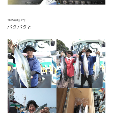
投
2025年8月27日
稿
バタバタと
日: