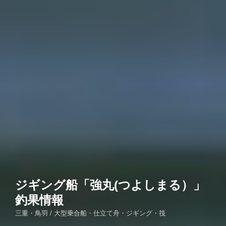
ジギング船「強丸(つよしまる）」
釣果情報
三重・鳥羽 / 大型乗合船・仕立て舟・ジギング・筏